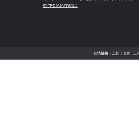
闽ICP备08108338号-2
友情链接：
工博士集团
|
工