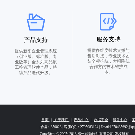
服务支持
产品支持
提供多维度技术支撑与
提供新阳企业管理系统
售后对接，专业技术团
（创业版、标准版、专
队全程护航，大幅降低
业版等）全系列高品质
合作方的技术维护成
工控管理软件产品，持
本。
续产品迭代升级。
首页
|
关于我们
|
产品中心
|
数据安全
|
服务中心
|
邮编：350028 | 客服QQ：2795983124 | Email:1270485692@qq
CopyRight © 2007~2018 福州鼎瀚软件有限公司 版权所有