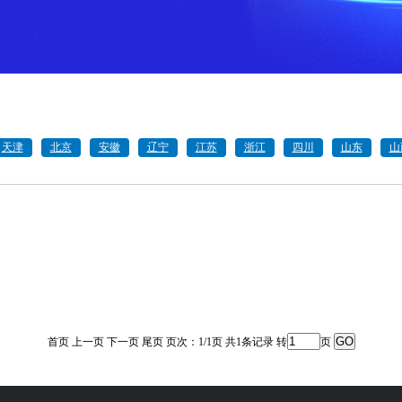
天津
北京
安徽
辽宁
江苏
浙江
四川
山东
山
首页 上一页 下一页 尾页 页次：1/1页 共1条记录 转
页